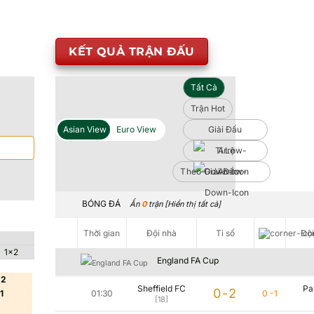
KẾT QUẢ TRẬN ĐẤU
Tất Cả
Tất Cả
Trận Hot
Trận Hot
Asian View
Asian View
Euro View
Euro View
Giải Đấu
Giải Đấu
Tỷ Lệ
Tỉ Lệ
Theo Giải Đấu
Theo Giải Đấu
BÓNG ĐÁ
BÓNG ĐÁ
Ẩn
Ẩn
0
0
trận [Hiển thị tất cả]
trận [Hiển thị tất cả]
Thời gian
Thời gian
Đội nhà
Đội nhà
Tỉ số
Tỉ số
Đội kh
Đội
1x2
England FA Cup
Không có dữ liệu vui lòng chọn bộ lọc
.2
khác
Sheffield FC
Pa
0-2
01:30
0 -1
1
[18]