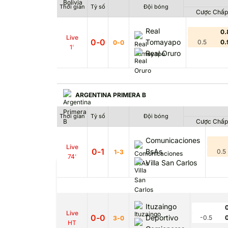
Thời gian
Tỷ số
Đội bóng
Cược Chấ
Real
0.
Live
0
-
0
Tomayapo
0.5
0.
0
-
0
1
'
Real Oruro
ARGENTINA PRIMERA B
Thời gian
Tỷ số
Đội bóng
Cược Chấ
Comunicaciones
Live
0
-
1
BsAs
0.5
1
-
3
74
'
Villa San Carlos
Tỷ lệ kèo trực tuyến là
Tỷ lệ kèo trực tuyến
là khái niệm không c
Ituzaingo
những người mới chơi thì vẫn chưa hiểu 
Live
0
-
0
Deportivo
-0.5
3
-
0
HT