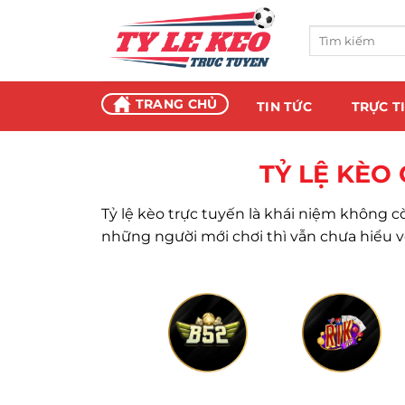
Bỏ
qua
nội
dung
TRANG CHỦ
TIN TỨC
TRỰC T
TỶ LỆ KÈO
Tỷ lệ kèo trực tuyến là khái niệm không c
những người mới chơi thì vẫn chưa hiểu về