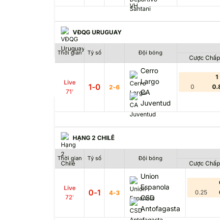
Lịch thi đấu & Bảng xếp hạng
Kết quả bóng đá
VĐQG URUGUAY
Trực tiếp bóng đá
Thời gian
Tỷ số
Đội bóng
Cược Chấ
Tỷ lệ kèo trực tuyến là g
Cerro
1
BÀI VIẾT MỚI NHẤT
Largo
Live
Giúp người chơi có được cách dễ hiểu nhấ
1
-
0
0
0.
2
-
6
71
'
CA
thể đối với từng trận bóng. Những số liệ
Juventud
đội bóng. Từ những số liệu nhà cái cung
Nói tóm lại, tỷ lệ kèo trực tuyến mà nhà
HẠNG 2 CHILÊ
được nhà cái cung cấp cộng với khả năng
Thời gian
Tỷ số
Đội bóng
Cược Chấ
Ưu điểm của tỷ lệ kèo t
Union
uchia
Kèo Nhà Cái Malaysia Vs
T
Espanola
– Vòng
Philippines – Vòng
M
Live
Như đã nói ở trên, nhờ vào tỷ lệ kèo trự
0
-
1
0.25
4
-
3
17H30
Bảng AFF Cup 20H00
A
72
'
CSD
cũng như biết được những thay đổi và b
026
Ngày 08/08/2026
Antofagasta