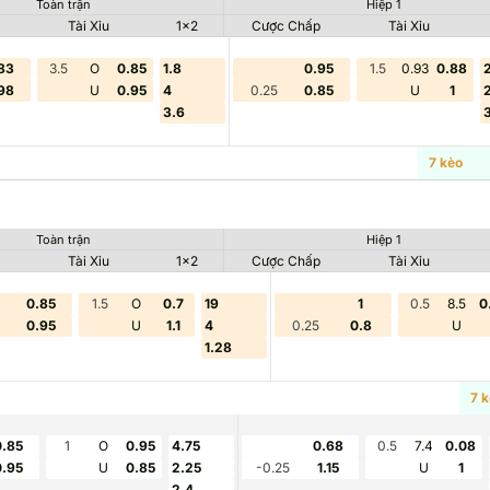
Toàn trận
Hiệp 1
p
Tài Xỉu
1x2
Cược Chấp
Tài Xỉu
83
3.5
O
0.85
1.8
0.95
1.5
0.93
0.88
98
U
0.95
4
0.25
0.85
U
1
3.6
7
kèo
Toàn trận
Hiệp 1
p
Tài Xỉu
1x2
Cược Chấp
Tài Xỉu
0.85
1.5
O
0.7
19
1
0.5
8.5
0
0.95
U
1.1
4
0.25
0.8
U
1.28
 gì? Cách chọn kèo chuẩn nhất
7
k
òn gì xa lạ đối với những người chơi cá cược bóng đá ch
0.85
1
O
0.95
4.75
0.68
0.5
7.4
0.08
về khái niệm này, cũng như chưa năm rõ được các thông t
0.95
U
0.85
2.25
-0.25
1.15
U
1
2.4