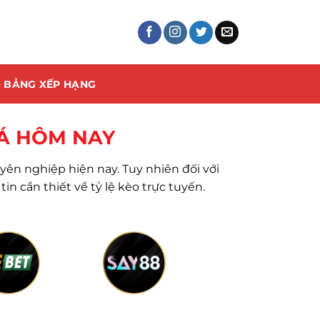
 + BẢNG XẾP HẠNG
ĐÁ HÔM NAY
yên nghiệp hiện nay. Tuy nhiên đối với
n cần thiết về tỷ lệ kèo trực tuyến.