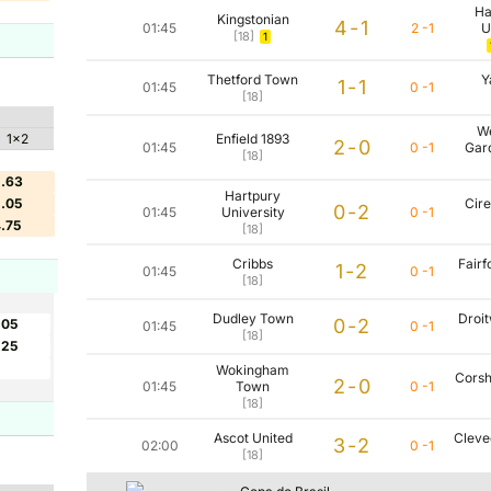
Ha
Kingstonian
4-1
01:45
2 -1
U
[18]
1
Thetford Town
Y
1-1
01:45
0 -1
[18]
W
1x2
Enfield 1893
2-0
01:45
0 -1
Gar
[18]
.63
Hartpury
Cir
.05
0-2
01:45
University
0 -1
.75
[18]
Cribbs
Fair
1-2
01:45
0 -1
[18]
Dudley Town
Droi
0-2
.05
01:45
0 -1
[18]
.25
Wokingham
Cors
2-0
01:45
Town
0 -1
[18]
Ascot United
Cleve
3-2
02:00
0 -1
[18]