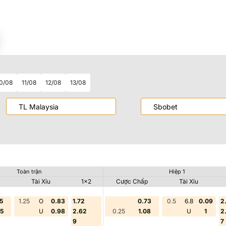
0/08
11/08
12/08
13/08
TL Malaysia
Sbobet
Toàn trận
Hiệp 1
p
Tài Xỉu
1x2
Cược Chấp
Tài Xỉu
5
1.25
O
0.83
1.72
0.73
0.5
6.8
0.09
2
75
U
0.98
2.62
0.25
1.08
U
1
2.
9
7